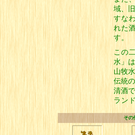
域、旧
すなわ
れた
す。
この
水」
山牧
伝統
清酒
ラン
その