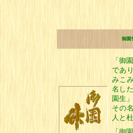
御園
「御
であ
みこみ
名し
園生
その
人と
「御