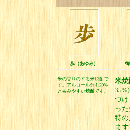
歩（あゆみ）
御
米の香りのする米焼酎で
米焼
す。アルコール分も20%
35
と呑みやすい
焼酎
です。
づけ
った
特の
ます