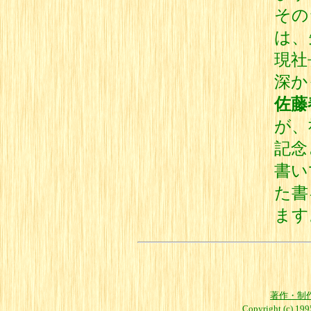
その
は、
現社
深か
佐藤
が、
記念
書い
た書
ます
著作・制
Copyright (c) 19