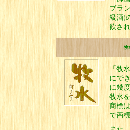
ブラン
級酒)
飲さ
牧
「牧水
にで
に幾
牧水
商標
で商
また