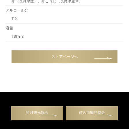
米（長野県産）、米こうじ（長野県産米）
アルコール分
11%
容量
720ml
ストアページへ
望月観光協会
佐久市観光協会