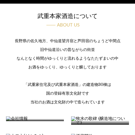
武重本家酒造について
ABOUT US
長野県の佐久地方、中仙道望月宿と芦田宿のちょうど中間点
旧中仙道沿いの昔ながらの街並
なんとなく時間がゆっくりと流れるようなたたずまいの中
お酒をゆっくり、ゆっくりと醸しております
「武重家住宅及び武重本家酒造」の建造物30棟は
国の登録有形文化財です
当社のお酒は文化財の中で造られています
牧水の歌碑 (醸造地に
会社情報
ついて)
十二六(どぶろく)
酒蔵開放