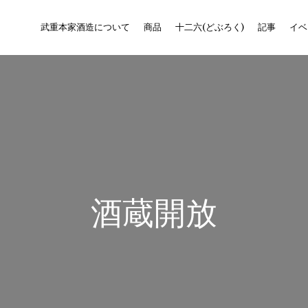
武重本家酒造について
商品
十二六(どぶろく)
記事
イベ
酒蔵開放