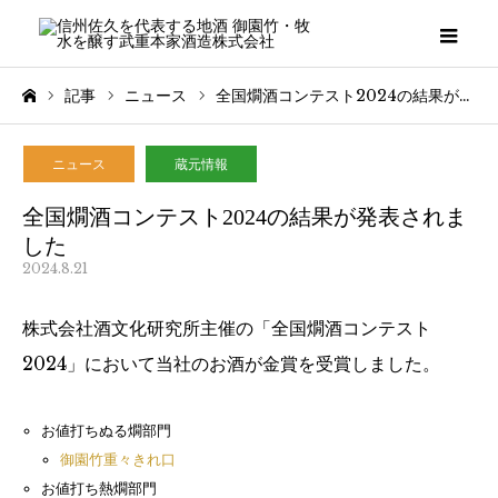
メニ
記事
ニュース
全国燗酒コンテスト2024の結果が発表されました
ホーム
ニュース
蔵元情報
全国燗酒コンテスト2024の結果が発表されま
した
2024.8.21
株式会社酒文化研究所主催の「全国燗酒コンテスト
2024」において当社のお酒が金賞を受賞しました。
お値打ちぬる燗部門
御園竹重々きれ口
お値打ち熱燗部門