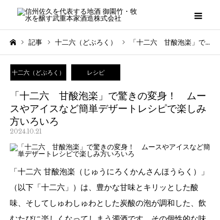
メニ
記事
十二六（どぶろく）
「十二六 甘酸泡楽」で驚きの変身！ ムースやアイスなど簡単デザートレシピで楽しみ方いろいろ
ホーム
十二六（どぶろく）
レシピ
「十二六 甘酸泡楽」で驚きの変身！ ムー
スやアイスなど簡単デザートレシピで楽しみ
方いろいろ
2024.10.21
「十二六 甘酸泡楽（じゅうにろくかんさんほうらく）」
（以下「十二六」）は、豊かな甘味とキリッとした酸
味、そしてしゅわしゅわとした炭酸の泡が調和した、飲
むたびに楽しくなってしまう濁酒です。その個性的な味